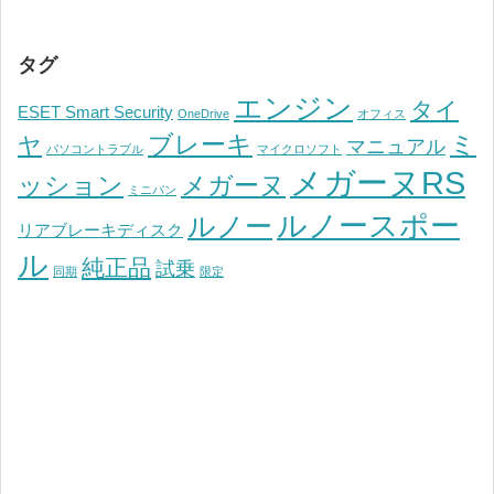
タグ
エンジン
タイ
ESET Smart Security
OneDrive
オフィス
ブレーキ
ミ
ヤ
マニュアル
パソコントラブル
マイクロソフト
メガーヌRS
ッション
メガーヌ
ミニバン
ルノースポー
ルノー
リアブレーキディスク
ル
純正品
試乗
同期
限定