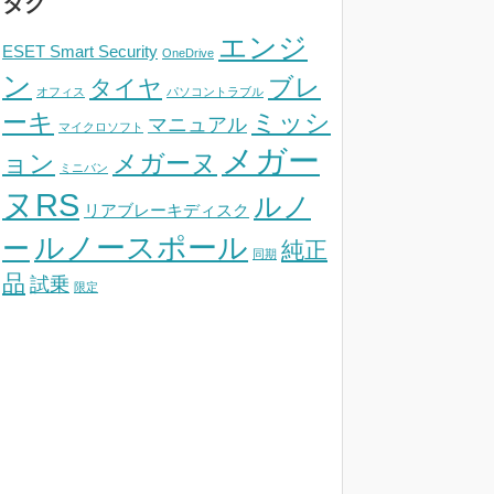
タグ
エンジ
ESET Smart Security
OneDrive
ン
ブレ
タイヤ
オフィス
パソコントラブル
ーキ
ミッシ
マニュアル
マイクロソフト
メガー
ョン
メガーヌ
ミニバン
ヌRS
ルノ
リアブレーキディスク
ルノースポール
ー
純正
同期
品
試乗
限定