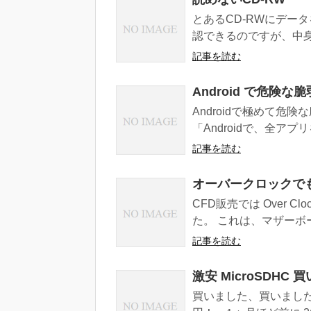
とあるCD-RWにデー
認できるのですが、中身
記事を読む
Android で危険
Androidで極めて
「Androidで、全ア
記事を読む
オーバークロックで
CFD販売では Over Cl
た。 これは、マザーボー
記事を読む
激安 MicroSDHC 
買いました、買いましたよ、