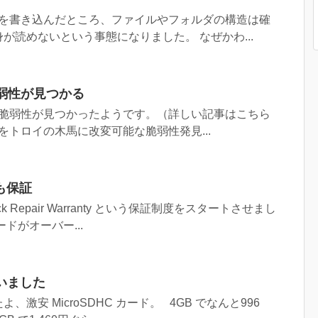
タを書き込んだところ、ファイルやフォルダの構造は確
が読めないという事態になりました。 なぜかわ...
な脆弱性が見つかる
危険な脆弱性が見つかったようです。（詳しい記事はこちら
プリをトロイの木馬に改変可能な脆弱性発見...
も保証
ock Repair Warranty という保証制度をスタートさせまし
ドがオーバー...
買いました
激安 MicroSDHC カード。 4GB でなんと996