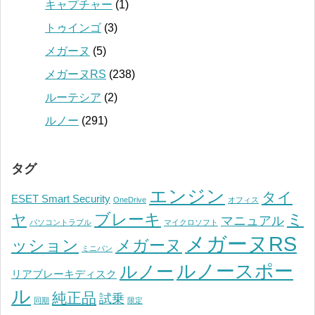
キャプチャー
(1)
トゥインゴ
(3)
メガーヌ
(5)
メガーヌRS
(238)
ルーテシア
(2)
ルノー
(291)
タグ
エンジン
タイ
ESET Smart Security
OneDrive
オフィス
ブレーキ
ミ
ヤ
マニュアル
パソコントラブル
マイクロソフト
メガーヌRS
ッション
メガーヌ
ミニバン
ルノースポー
ルノー
リアブレーキディスク
ル
純正品
試乗
同期
限定